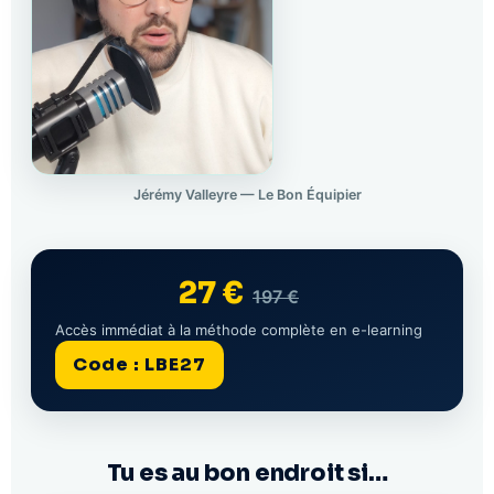
Jérémy Valleyre — Le Bon Équipier
27 €
197 €
Accès immédiat à la méthode complète en e-learning
Code : LBE27
Tu es au bon endroit si…